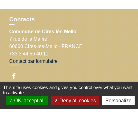
Contacts
Commune de Cires-lès-Mello
7 rue de la Mairie
60660 Cires-lès-Mello - FRANCE
+33 3 44 56 40 11
Contact par formulaire
This site uses cookies and gives you control over what you want
to activate
Liens
OK, accept all
Deny all cookies
Personalize
Département de l'Oise
Communauté de communes Thelloise
Préfecture de l'Oise
Région Hauts-de-France