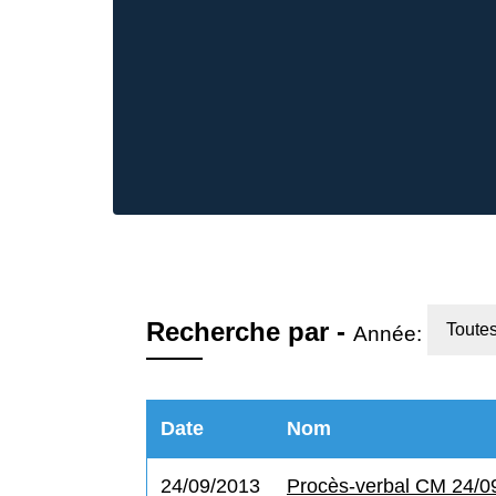
Recherche par -
Toute
Année:
Date
Nom
24/09/2013
Procès-verbal CM 24/0