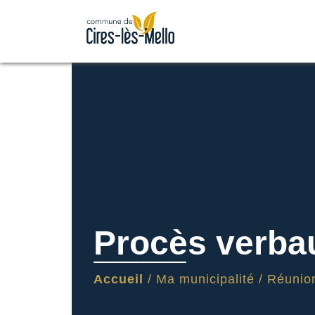
Procès verbau
Accueil
/
Ma municipalité
/
Réunion