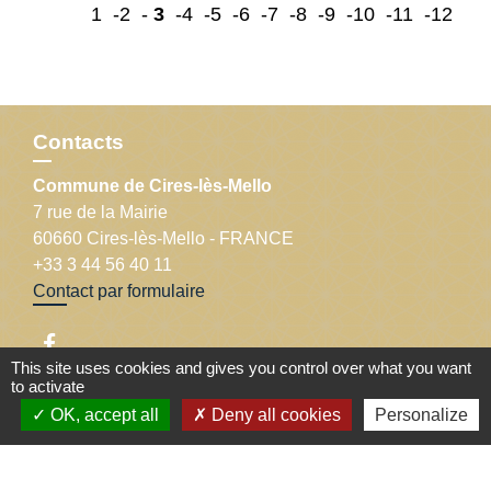
1
-2
-
3
-4
-5
-6
-7
-8
-9
-10
-11
-12
Contacts
Commune de Cires-lès-Mello
7 rue de la Mairie
60660 Cires-lès-Mello - FRANCE
+33 3 44 56 40 11
Contact par formulaire
This site uses cookies and gives you control over what you want
to activate
OK, accept all
Deny all cookies
Personalize
Liens
Département de l'Oise