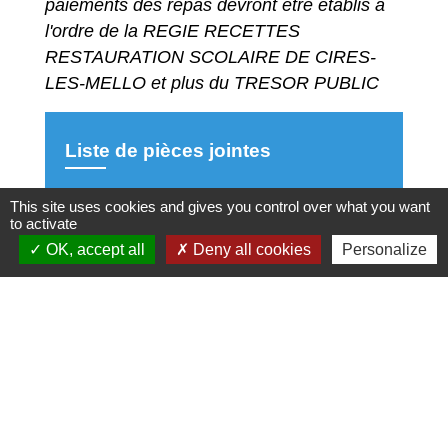
paiements des repas devront être établis à
l'ordre de la REGIE RECETTES
RESTAURATION SCOLAIRE DE CIRES-
LES-MELLO et plus du TRESOR PUBLIC
Liste de pièces jointes
file_download
Fiche Inscription Restauration
This site uses cookies and gives you control over what you want
Scolaire - 2026-2027.pdf (PDF - 899.56
to activate
kB)
OK, accept all
Deny all cookies
Personalize
file_download
Règlement Intérieur Restauration
Scolaire - 2026 - 2027.pdf (PDF -
263.73 kB)
Restauration scolaire