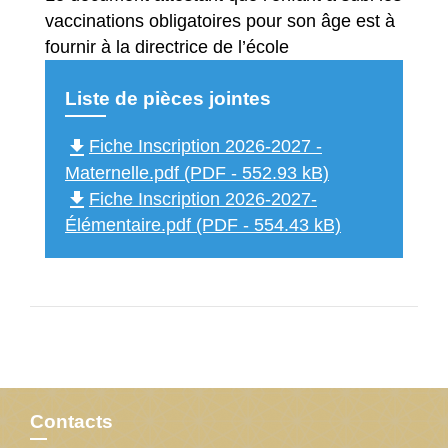
vaccinations obligatoires pour son âge est à
fournir à la directrice de l’école
Liste de pièces jointes
file_download
Fiche Inscription 2026-2027 -
Maternelle.pdf (PDF - 552.93 kB)
file_download
Fiche Inscription 2026-2027-
Élémentaire.pdf (PDF - 554.43 kB)
Contacts