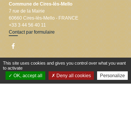
Commune de Cires-lès-Mello
7 rue de la Mairie
60660 Cires-lès-Mello - FRANCE
+33 3 44 56 40 11
Contact par formulaire
This site uses cookies and gives you control over what you want
Liens
to activate
OK, accept all
Deny all cookies
Personalize
Département de l'Oise
Communauté de communes Thelloise
Préfecture de l'Oise
Région Hauts-de-France
Jumelage