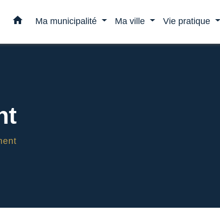
home
Ma municipalité
Ma ville
Vie pratique
nt
ment