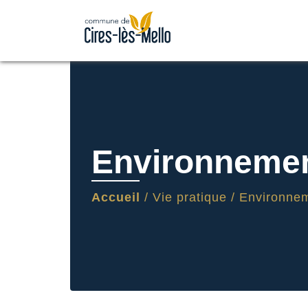
Environneme
Accueil
/
Vie pratique
/
Environne