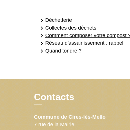
keyboard_arrow_right
Déchetterie
keyboard_arrow_right
Collectes des déchets
keyboard_arrow_right
Comment composer votre compost 
keyboard_arrow_right
Réseau d'assainissement : rappel
keyboard_arrow_right
Quand tondre ?
Contacts
Commune de Cires-lès-Mello
7 rue de la Mairie