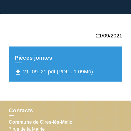
21/09/2021
Pièces jointes
file_download
21_09_21.pdf (PDF - 1.09Mo)
Contacts
Commune de Cires-lès-Mello
7 rue de la Mairie