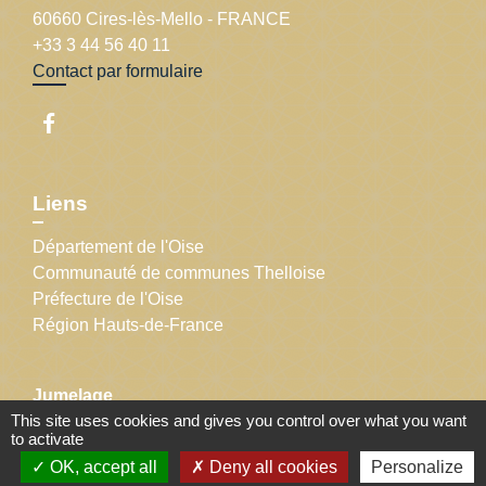
60660 Cires-lès-Mello - FRANCE
+33 3 44 56 40 11
Contact par formulaire
Liens
Département de l'Oise
Communauté de communes Thelloise
Préfecture de l'Oise
Région Hauts-de-France
Jumelage
This site uses cookies and gives you control over what you want
to activate
Bruchmühlen, Allemagne
OK, accept all
Deny all cookies
Personalize