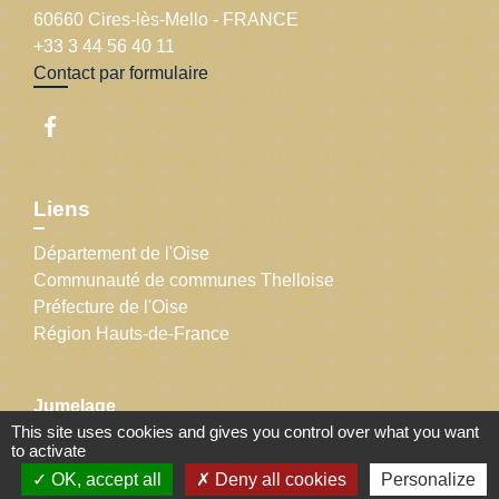
60660 Cires-lès-Mello - FRANCE
+33 3 44 56 40 11
Contact par formulaire
Liens
Département de l'Oise
Communauté de communes Thelloise
Préfecture de l'Oise
Région Hauts-de-France
Jumelage
This site uses cookies and gives you control over what you want
to activate
Bruchmühlen, Allemagne
OK, accept all
Deny all cookies
Personalize