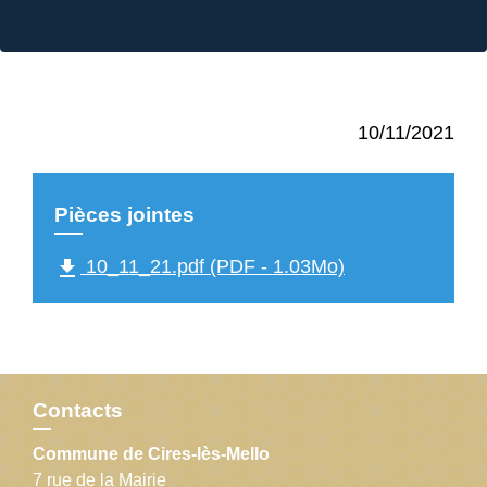
10/11/2021
Pièces jointes
file_download
10_11_21.pdf (PDF - 1.03Mo)
Contacts
Commune de Cires-lès-Mello
7 rue de la Mairie