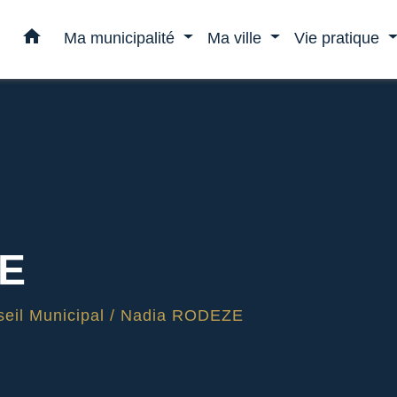
home
Ma municipalité
Ma ville
Vie pratique
ZE
eil Municipal
/
Nadia RODEZE