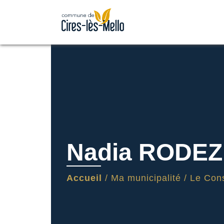
Nadia RODE
Accueil
/
Ma municipalité
/
Le Cons