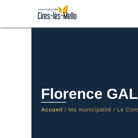
Florence GA
Accueil
/
Ma municipalité
/
Le Cons