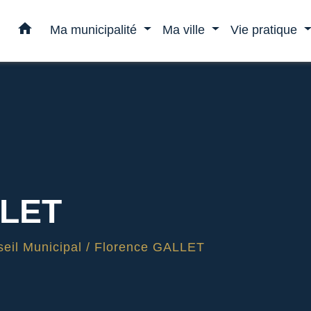
home
Ma municipalité
Ma ville
Vie pratique
LLET
eil Municipal
/
Florence GALLET