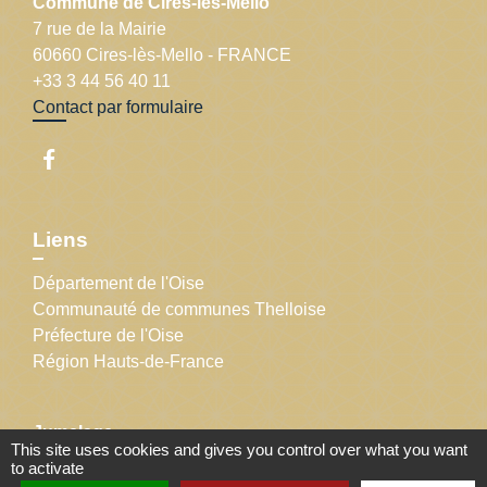
Commune de Cires-lès-Mello
7 rue de la Mairie
60660 Cires-lès-Mello - FRANCE
+33 3 44 56 40 11
Contact par formulaire
Liens
Département de l'Oise
Communauté de communes Thelloise
Préfecture de l'Oise
Région Hauts-de-France
Jumelage
This site uses cookies and gives you control over what you want
to activate
Bruchmühlen, Allemagne