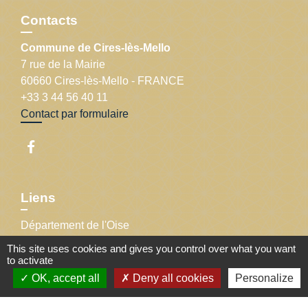
Contacts
Commune de Cires-lès-Mello
7 rue de la Mairie
60660 Cires-lès-Mello - FRANCE
+33 3 44 56 40 11
Contact par formulaire
Liens
Département de l'Oise
Communauté de communes Thelloise
This site uses cookies and gives you control over what you want
Préfecture de l'Oise
to activate
Région Hauts-de-France
OK, accept all
Deny all cookies
Personalize