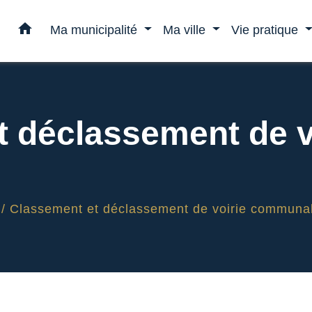
home
Ma municipalité
Ma ville
Vie pratique
 déclassement de v
/
Classement et déclassement de voirie communa