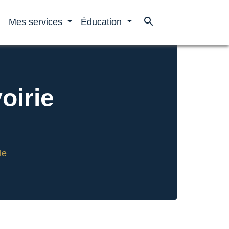
search
Mes services
Éducation
oirie
le