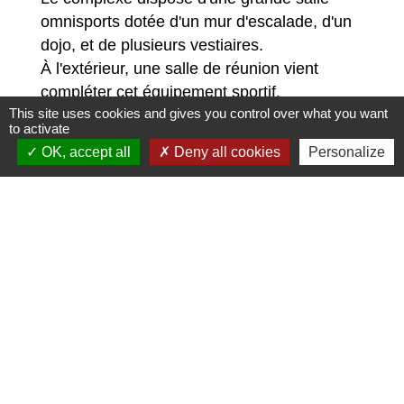
omnisports dotée d'un mur d'escalade, d'un
dojo, et de plusieurs vestiaires.
À l'extérieur, une salle de réunion vient
compléter cet équipement sportif.
This site uses cookies and gives you control over what you want
to activate
OK, accept all
Deny all cookies
Personalize
Contacts
Commune de Cires-lès-Mello
7 rue de la Mairie
60660 Cires-lès-Mello - FRANCE
+33 3 44 56 40 11
Contact par formulaire