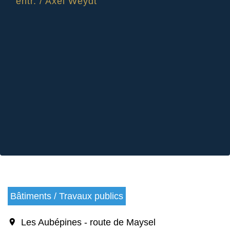
entr.
/
Axel Weydt
Bâtiments / Travaux publics
location_on
Les Aubépines - route de Maysel