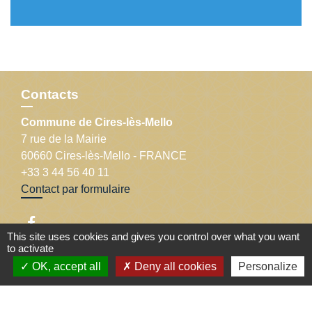
Contacts
Commune de Cires-lès-Mello
7 rue de la Mairie
60660 Cires-lès-Mello - FRANCE
+33 3 44 56 40 11
Contact par formulaire
This site uses cookies and gives you control over what you want
to activate
OK, accept all
Deny all cookies
Personalize
Liens
Département de l'Oise