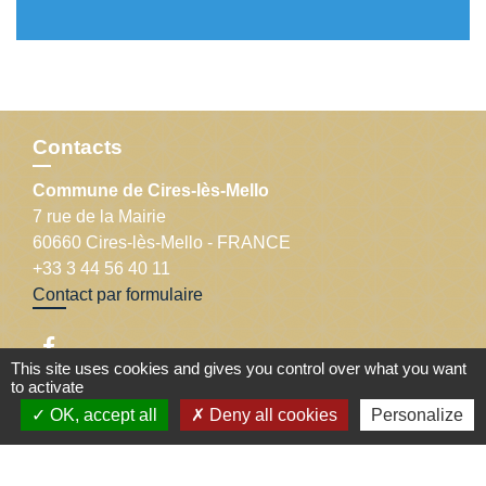
Contacts
Commune de Cires-lès-Mello
7 rue de la Mairie
60660 Cires-lès-Mello - FRANCE
+33 3 44 56 40 11
Contact par formulaire
This site uses cookies and gives you control over what you want
to activate
OK, accept all
Deny all cookies
Personalize
Liens
Département de l'Oise