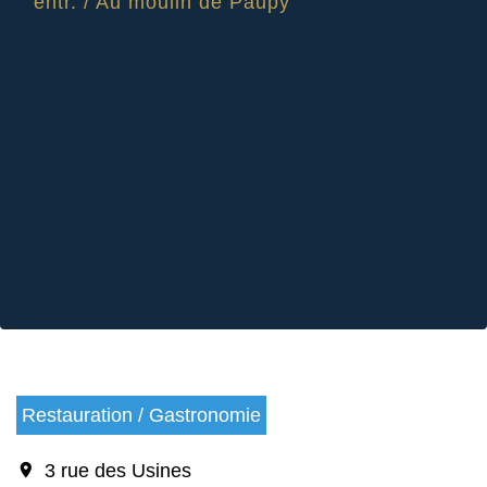
entr.
/
Au moulin de Paupy
Restauration / Gastronomie
location_on
3 rue des Usines