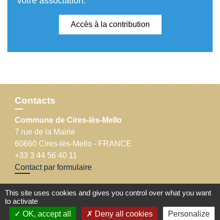
votre association.
Accès à la contribution
Contacts
Commune de Cires-lès-Mello
7 rue de la Mairie
60660 Cires-lès-Mello - FRANCE
+33 3 44 56 40 11
Contact par formulaire
This site uses cookies and gives you control over what you want
to activate
OK, accept all
Deny all cookies
Personalize