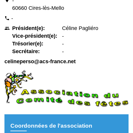
-
60660 Cires-lès-Mello
-
phone
Président(e):
Céline Pagliéro
people
Vice-président(e):
-
Trésorier(e):
-
Secrétaire:
-
celineperso@acs-france.net
Coordonnées de l'association