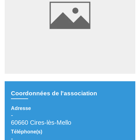
Coordonnées de l'association
Adresse
-
60660 Cires-lès-Mello
Téléphone(s)
-