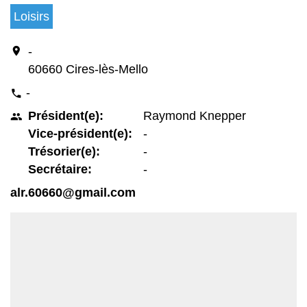
Loisirs
location_on
-
60660 Cires-lès-Mello
-
phone
Président(e):
Raymond Knepper
people
Vice-président(e):
-
Trésorier(e):
-
Secrétaire:
-
alr.60660@gmail.com