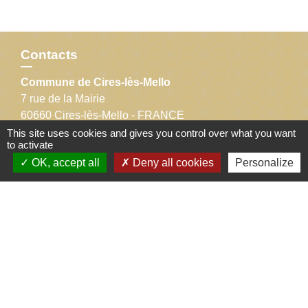
Contacts
Commune de Cires-lès-Mello
7 rue de la Mairie
60660 Cires-lès-Mello - FRANCE
+33 3 44 56 40 11
This site uses cookies and gives you control over what you want
to activate
Contact par formulaire
OK, accept all
Deny all cookies
Personalize
Liens
Département de l'Oise
Communauté de communes Thelloise
Préfecture de l'Oise