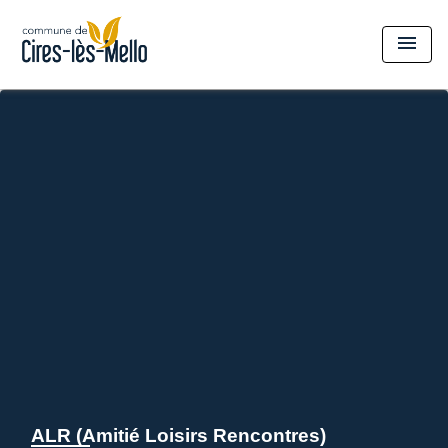
menu
ALR (Amitié Loisirs Rencontres)