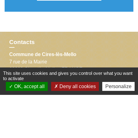
Contacts
Commune de Cires-lès-Mello
7 rue de la Mairie
60660 Cires-lès-Mello - FRANCE
This site uses cookies and gives you control over what you want
+33 3 44 56 40 11
to activate
Contact par formulaire
OK, accept all
Deny all cookies
Personalize
Liens
Département de l'Oise