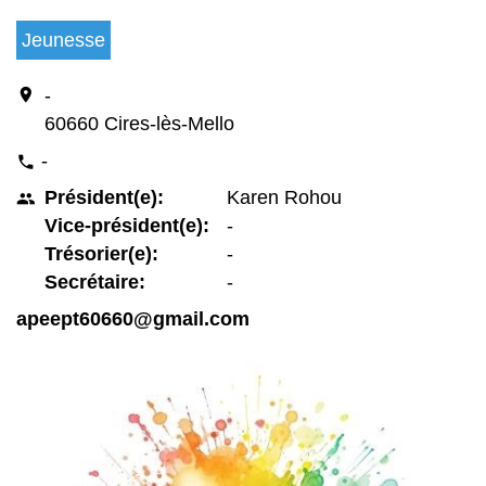
Jeunesse
location_on
-
60660 Cires-lès-Mello
-
phone
Président(e):
Karen Rohou
people
Vice-président(e):
-
Trésorier(e):
-
Secrétaire:
-
apeept60660@gmail.com