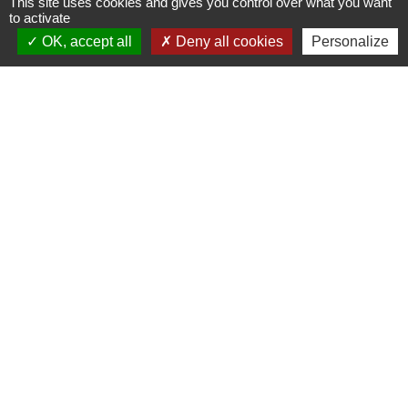
This site uses cookies and gives you control over what you want
to activate
OK, accept all
Deny all cookies
Personalize
Contacts
Commune de Cires-lès-Mello
7 rue de la Mairie
60660 Cires-lès-Mello - FRANCE
+33 3 44 56 40 11
Contact par formulaire
Liens
Département de l'Oise
Communauté de communes Thelloise
Préfecture de l'Oise