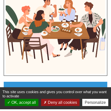
Pièces jointes
This site uses cookies and gives you control over what you want
to activate
OK, accept all
Deny all cookies
Personalize
file_download
Repas des aînés 15.11.2026.png (PNG -
0.40Mo)