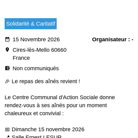
Solidarité & Caritatif
date_range
15 Novembre 2026
Organisateur : -
room
Cires-lès-Mello 60660
France
account_balance_wallet
Non communiqués
🎉 Le repas des aînés revient !
Le Centre Communal d'Action Sociale donne
rendez‑vous à ses aînés pour un moment
chaleureux et convivial :
📅 Dimanche 15 novembre 2026
📍 Salle Ernest LESUR